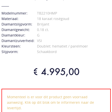
Modelnummer:
TB2210HMP
Materiaal:
18 karaat roségoud
Diamantslijpvorm:
Briljant
Diamantgewicht:
0.18 ct.
Diamantkleur:
G
Diamantzuiverheid:
VSI
Kleursteen:
Doublet: hematiet / parelmoer
Slijpvorm:
Schaakbord
€ 4.995,00
Momenteel is er voor dit product geen voorraad
aanwezig. Klik op dit blok om te informeren naar de
levertijd.