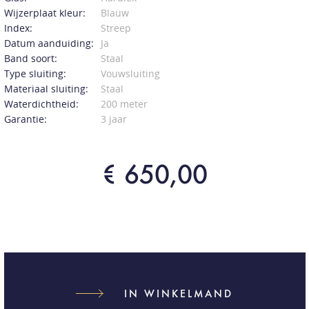
Wijzerplaat kleur:
Blauw
Index:
Streep
Datum aanduiding:
Ja
Band soort:
Staal
Type sluiting:
Vouwsluiting
Materiaal sluiting:
Staal
Waterdichtheid:
200 meter
Garantie:
3 jaar
€ 650,00
IN WINKELMAND