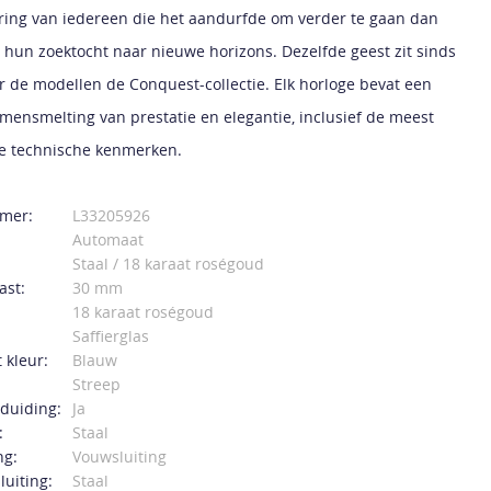
ring van iedereen die het aandurfde om verder te gaan dan
 hun zoektocht naar nieuwe horizons. Dezelfde geest zit sinds
r de modellen de Conquest-collectie. Elk horloge bevat een
amensmelting van prestatie en elegantie, inclusief de meest
e technische kenmerken.
mer:
L33205926
Automaat
Staal / 18 karaat roségoud
ast:
30 mm
18 karaat roségoud
Saffierglas
 kleur:
Blauw
Streep
duiding:
Ja
:
Staal
ng:
Vouwsluiting
luiting:
Staal