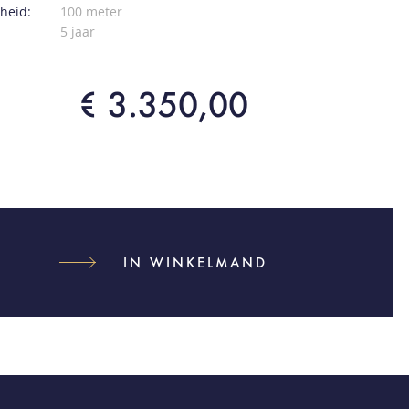
heid:
100 meter
5 jaar
€ 3.350,00
IN WINKELMAND