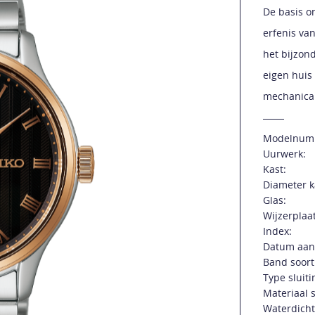
De basis o
erfenis va
het bijzond
eigen huis 
mechanical
Modelnum
Uurwerk:
Kast:
Diameter k
Glas:
Wijzerplaat
Index:
Datum aan
Band soort
Type sluiti
Materiaal s
Waterdicht