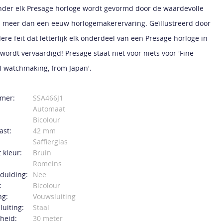
nder elk Presage horloge wordt gevormd door de waardevolle
n meer dan een eeuw horlogemakerervaring. Geïllustreerd door
ere feit dat letterlijk elk onderdeel van een Presage horloge in
wordt vervaardigd! Presage staat niet voor niets voor 'Fine
 watchmaking, from Japan'.
mer:
SSA466J1
Automaat
Bicolour
ast:
42 mm
Saffierglas
 kleur:
Bruin
Romeins
duiding:
Nee
:
Bicolour
ng:
Vouwsluiting
luiting:
Staal
heid:
30 meter