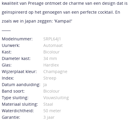
kwaliteit van Presage ontmoet de charme van een design dat is
geïnspireerd op het genoegen van een perfecte cocktail. En
zoals we in Japan zeggen: 'Kampai!'
Modelnummer:
SRPL64J1
Uurwerk:
Automaat
Kast:
Bicolour
Diameter kast:
34 mm
Glas:
Hardlex
Wijzerplaat kleur:
Champagne
Index:
Streep
Datum aanduiding:
Ja
Band soort:
Bicolour
Type sluiting:
Vouwsluiting
Materiaal sluiting:
Staal
Waterdichtheid:
50 meter
Garantie:
3 jaar