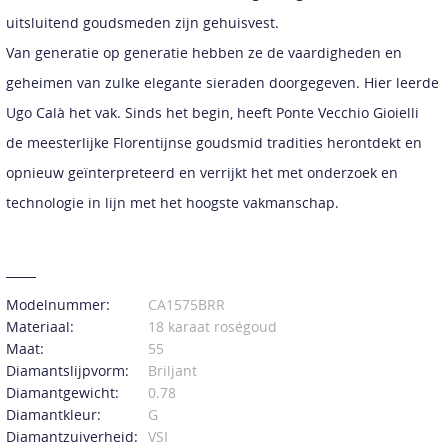
uitsluitend goudsmeden zijn gehuisvest.
Van generatie op generatie hebben ze de vaardigheden en
geheimen van zulke elegante sieraden doorgegeven. Hier leerde
Ugo Calà het vak. Sinds het begin, heeft Ponte Vecchio Gioielli
de meesterlijke Florentijnse goudsmid tradities herontdekt en
opnieuw geïnterpreteerd en verrijkt het met onderzoek en
technologie in lijn met het hoogste vakmanschap.
Modelnummer:
CA1575BRR
Materiaal:
18 karaat roségoud
Maat:
55
Diamantslijpvorm:
Briljant
Diamantgewicht:
0.78
Diamantkleur:
G
Diamantzuiverheid:
VSI