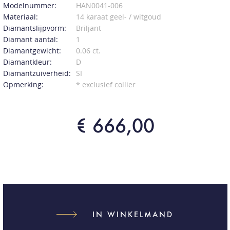
Modelnummer:
HAN0041-006
Materiaal:
14 karaat geel- / witgoud
Diamantslijpvorm:
Briljant
Diamant aantal:
1
Diamantgewicht:
0.06 ct.
Diamantkleur:
D
Diamantzuiverheid:
SI
Opmerking:
* exclusief collier
€ 666,00
IN WINKELMAND