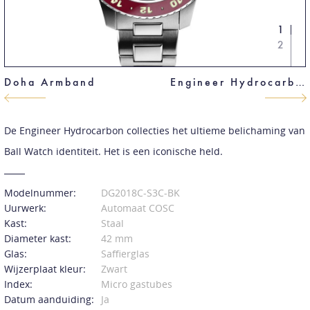
1
2
Doha Armband
Engineer Hydrocarbon DeepQUEST Ceramic
De Engineer Hydrocarbon collecties het ultieme belichaming van
Ball Watch identiteit. Het is een iconische held.
Modelnummer:
DG2018C-S3C-BK
Uurwerk:
Automaat COSC
Kast:
Staal
Diameter kast:
42 mm
Glas:
Saffierglas
Wijzerplaat kleur:
Zwart
Index:
Micro gastubes
Datum aanduiding:
Ja