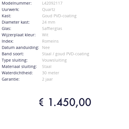
Modelnummer:
L42092117
Uurwerk:
Quartz
Kast:
Goud PVD-coating
Diameter kast:
24 mm
Glas:
Saffierglas
Wijzerplaat kleur:
Wit
Index:
Romeins
Datum aanduiding:
Nee
Band soort:
Staal / goud PVD-coating
Type sluiting:
Vouwsluiting
Materiaal sluiting:
Staal
Waterdichtheid:
30 meter
Garantie:
2 jaar
€ 1.450,00