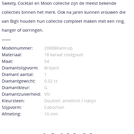
Sweety, Cocktail en Moon collectie zijn de meest bekende
collecties binnen het merk. Ook na jaren kunnen vrouwen die
van Bigli houden hun collectie compleet maken met een ring,
hanger of oorringen.
Modelnummer:
20R88Ramrub
Materiaal:
18 karaat roségoud
Maat:
54
Diamantslijpvorm:
Briljant
Diamant aantal:
1
Diamantgewicht:
0.02 ct.
Diamantkleur:
G
Diamantzuiverheid:
VSI
Kleursteen:
Doublet: amethist / robijn
Slijpvorm:
Cabochon
Afmeting:
10 mm