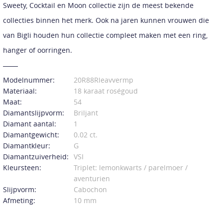
Sweety, Cocktail en Moon collectie zijn de meest bekende
collecties binnen het merk. Ook na jaren kunnen vrouwen die
van Bigli houden hun collectie compleet maken met een ring,
hanger of oorringen.
Modelnummer:
20R88Rleavvermp
Materiaal:
18 karaat roségoud
Maat:
54
Diamantslijpvorm:
Briljant
Diamant aantal:
1
Diamantgewicht:
0.02 ct.
Diamantkleur:
G
Diamantzuiverheid:
VSI
Kleursteen:
Triplet: lemonkwarts / parelmoer /
aventurien
Slijpvorm:
Cabochon
Afmeting:
10 mm