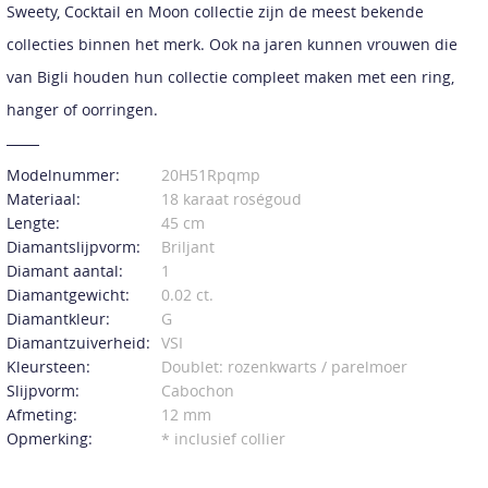
Sweety, Cocktail en Moon collectie zijn de meest bekende
collecties binnen het merk. Ook na jaren kunnen vrouwen die
van Bigli houden hun collectie compleet maken met een ring,
hanger of oorringen.
Modelnummer:
20H51Rpqmp
Materiaal:
18 karaat roségoud
Lengte:
45 cm
Diamantslijpvorm:
Briljant
Diamant aantal:
1
Diamantgewicht:
0.02 ct.
Diamantkleur:
G
Diamantzuiverheid:
VSI
Kleursteen:
Doublet: rozenkwarts / parelmoer
Slijpvorm:
Cabochon
Afmeting:
12 mm
Opmerking:
* inclusief collier