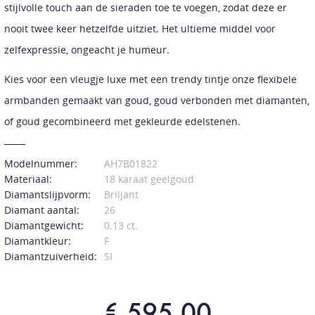
stijlvolle touch aan de sieraden toe te voegen, zodat deze er
nooit twee keer hetzelfde uitziet. Het ultieme middel voor
zelfexpressie, ongeacht je humeur.
Kies voor een vleugje luxe met een trendy tintje onze flexibele
armbanden gemaakt van goud, goud verbonden met diamanten,
of goud gecombineerd met gekleurde edelstenen.
Modelnummer:
AH7B01822
Materiaal:
18 karaat geelgoud
Diamantslijpvorm:
Briljant
Diamant aantal:
26
Diamantgewicht:
0.13 ct.
Diamantkleur:
F
Diamantzuiverheid:
SI
€ 595,00