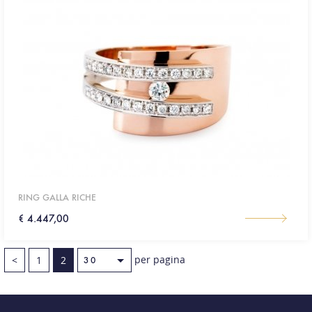
RING GALLA RICHE
€ 4.447,00
per pagina
<
1
2