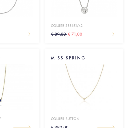
COLLIER 3886ZI/42
€ 89,00
€ 71,00
G
MISS SPRING
Y
COLLIER BUTTON
€ 982,00