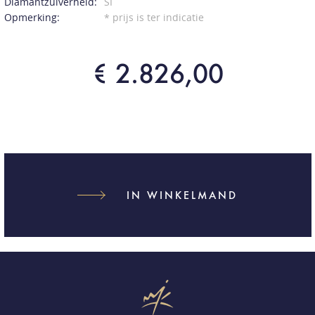
Diamantzuiverheid:
SI
Opmerking:
* prijs is ter indicatie
€ 2.826,00
IN WINKELMAND