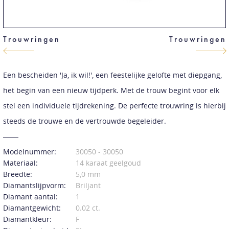
Trouwringen
Trouwringen
Een bescheiden 'Ja, ik wil!', een feestelijke gelofte met diepgang,
het begin van een nieuw tijdperk. Met de trouw begint voor elk
stel een individuele tijdrekening. De perfecte trouwring is hierbij
steeds de trouwe en de vertrouwde begeleider.
Modelnummer:
30050 - 30050
Materiaal:
14 karaat geelgoud
Breedte:
5,0 mm
Diamantslijpvorm:
Briljant
Diamant aantal:
1
Diamantgewicht:
0.02 ct.
Diamantkleur:
F