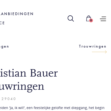
AANBIEDINGEN
0
CE
ngen
Trouwringen
istian Bauer
uwringen
- 29040
den 'Ja, ik wil!', een feestelijke gelofte met diepgang, het begin