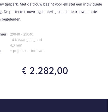
uw tijdperk. Met de trouw begint voor elk stel een individuele
ng. De perfecte trouwring is hierbij steeds de trouwe en de
 begeleider.
mer:
29040 - 29040
14 karaat geelgoud
4,0 mm
:
* prijs is ter indicatie
€ 2.282,00