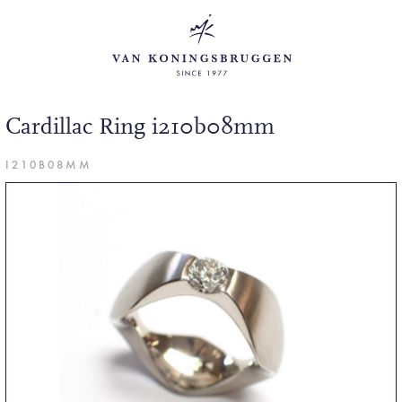
Cardillac Ring i210b08mm
I210B08MM