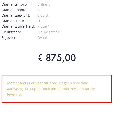
Diamantslijpvorm:
Briljant
Diamant aantal:
2
Diamantgewicht:
0.03 ct.
Diamantkleur:
H
Diamantzuiverheid:
Piqué 1
Kleursteen:
Blauw saffier
Slijpvorm:
Ovaal
€ 875,00
Momenteel is er voor dit product geen voorraad
aanwezig. Klik op dit blok om te informeren naar de
levertijd.