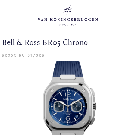
Bell & Ross BR05 Chrono
BR05C-BU-ST/SRB