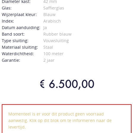
Diameter kast:
42 mm
Glas:
Saffierglas
Wijzerplaat kleur:
Blauw
Index:
Arabisch
Datum aanduiding:
Ja
Band soort:
Rubber blauw
Type sluiting:
Vouwsluiting
Materiaal sluiting:
Staal
Waterdichtheid:
100 meter
Garantie:
2 jaar
€ 6.500,00
Momenteel is er voor dit product geen voorraad
aanwezig. Klik op dit blok om te informeren naar de
levertijd.