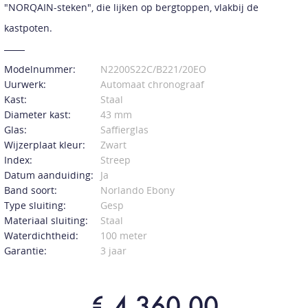
"NORQAIN-steken", die lijken op bergtoppen, vlakbij de
kastpoten.
Modelnummer:
N2200S22C/B221/20EO
Uurwerk:
Automaat chronograaf
Kast:
Staal
Diameter kast:
43 mm
Glas:
Saffierglas
Wijzerplaat kleur:
Zwart
Index:
Streep
Datum aanduiding:
Ja
Band soort:
Norlando Ebony
Type sluiting:
Gesp
Materiaal sluiting:
Staal
Waterdichtheid:
100 meter
Garantie:
3 jaar
€ 4.360,00