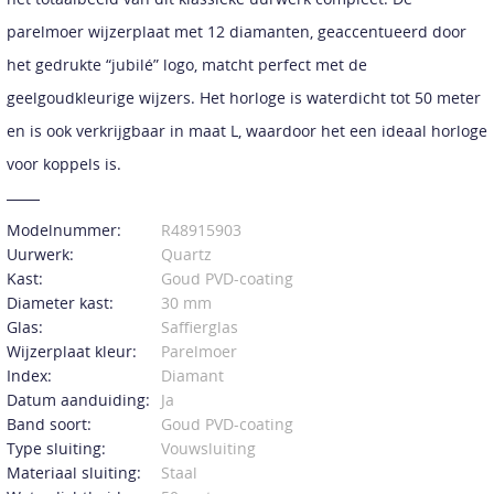
parelmoer wijzerplaat met 12 diamanten, geaccentueerd door
het gedrukte “jubilé” logo, matcht perfect met de
geelgoudkleurige wijzers. Het horloge is waterdicht tot 50 meter
en is ook verkrijgbaar in maat L, waardoor het een ideaal horloge
voor koppels is.
Modelnummer:
R48915903
Uurwerk:
Quartz
Kast:
Goud PVD-coating
Diameter kast:
30 mm
Glas:
Saffierglas
Wijzerplaat kleur:
Parelmoer
Index:
Diamant
Datum aanduiding:
Ja
Band soort:
Goud PVD-coating
Type sluiting:
Vouwsluiting
Materiaal sluiting:
Staal