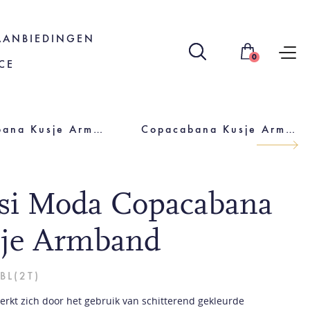
AANBIEDINGEN
0
CE
Copacabana Kusje Armband
Copacabana Kusje Armband
isi Moda Copacabana
je Armband
BL(2T)
merkt zich door het gebruik van schitterend gekleurde