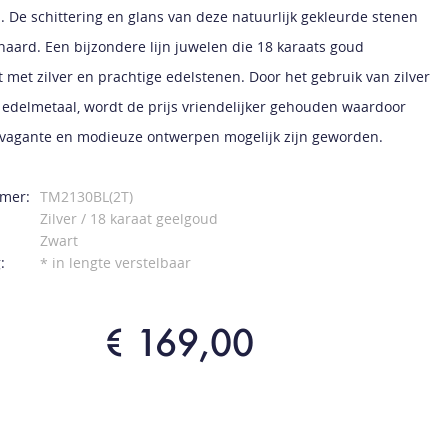
. De schittering en glans van deze natuurlijk gekleurde stenen
naard. Een bijzondere lijn juwelen die 18 karaats goud
 met zilver en prachtige edelstenen. Door het gebruik van zilver
 edelmetaal, wordt de prijs vriendelijker gehouden waardoor
vagante en modieuze ontwerpen mogelijk zijn geworden.
mer:
TM2130BL(2T)
Zilver / 18 karaat geelgoud
Zwart
:
* in lengte verstelbaar
€ 169,00