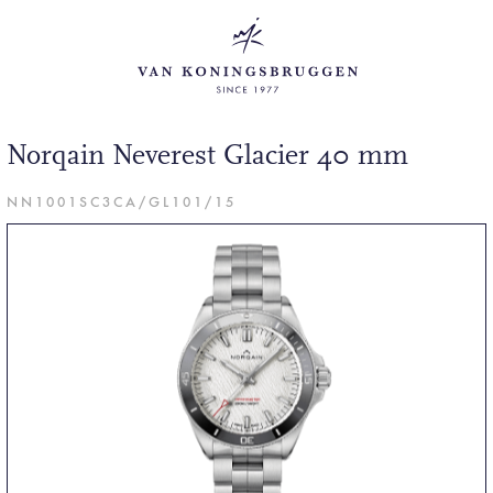
Norqain Neverest Glacier 40 mm
NN1001SC3CA/GL101/15