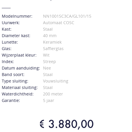
Modelnummer:
NN1001SC3CA/GL101/15
Uurwerk:
Automaat COSC
Kast:
Staal
Diameter kast:
40 mm
Lunette:
Keramiek
Glas:
Saffierglas
Wijzerplaat kleur:
Wit
Index:
Streep
Datum aanduiding:
Nee
Band soort:
Staal
Type sluiting:
Vouwsluiting
Materiaal sluiting:
Staal
Waterdichtheid:
200 meter
Garantie:
5 jaar
€ 3.880,00