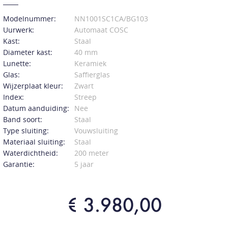
Modelnummer:
NN1001SC1CA/BG103
Uurwerk:
Automaat COSC
Kast:
Staal
Diameter kast:
40 mm
Lunette:
Keramiek
Glas:
Saffierglas
Wijzerplaat kleur:
Zwart
Index:
Streep
Datum aanduiding:
Nee
Band soort:
Staal
Type sluiting:
Vouwsluiting
Materiaal sluiting:
Staal
Waterdichtheid:
200 meter
Garantie:
5 jaar
€ 3.980,00