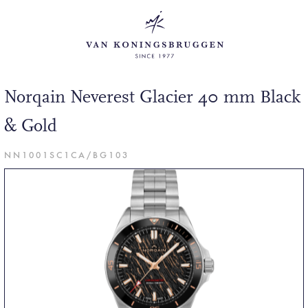
Norqain Neverest Glacier 40 mm Black
& Gold
NN1001SC1CA/BG103