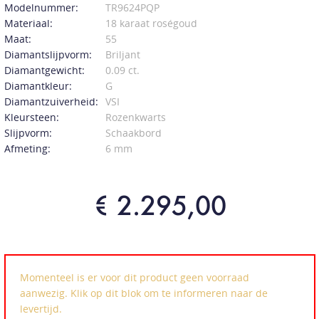
Modelnummer:
TR9624PQP
Materiaal:
18 karaat roségoud
Maat:
55
Diamantslijpvorm:
Briljant
Diamantgewicht:
0.09 ct.
Diamantkleur:
G
Diamantzuiverheid:
VSI
Kleursteen:
Rozenkwarts
Slijpvorm:
Schaakbord
Afmeting:
6 mm
€ 2.295,00
Momenteel is er voor dit product geen voorraad
aanwezig. Klik op dit blok om te informeren naar de
levertijd.