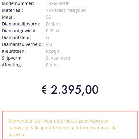
Modelnummer:
TR9624RUP
Materiaal:
18 karaat roségoud
Maat:
55
Diamantslijpvorm:
Briljant
Diamantgewicht:
0.09 ct.
Diamantkleur:
G
Diamantzuiverheid:
VSI
Kleursteen:
Robijn
Slijpvorm:
Schaakbord
Afmeting:
6 mm
€ 2.395,00
Momenteel is er voor dit product geen voorraad
aanwezig. Klik op dit blok om te informeren naar de
levertijd.