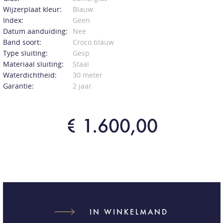
Wijzerplaat kleur:
Blauw
Index:
Geen
Datum aanduiding:
Nee
Band soort:
Croco blauw
Type sluiting:
Gesp
Materiaal sluiting:
Staal
Waterdichtheid:
30 meter
Garantie:
2 jaar
€ 1.600,00
IN WINKELMAND