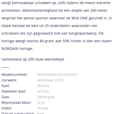
vangt betrouwbaar schokken op, zelfs tijdens de meest extreme
activiteiten. Waterbestendigheid tot een diepte van 200 meter
vergroot het aantal sporten waarvoor de Wild ONE geschikt is. In
totaal bestaat de kast uit 25 onderdelen, waaronder vier
schroeven die zijn gegraveerd met een bergtopontwerp. Elk
horloge weegt slechts 84 gram, wat 50% lichter is dan een stalen
NORQAIN horloge.
Gelimiteerd op 200 stuks wereldwijd.
Modelnummer:
NNQ3000QUG1LA/G001
Uurwerk:
Automaat COSC
Kast:
Norteq
Diameter kast:
42 mm
Glas:
Saffierglas
Wijzerplaat kleur:
Grijs
Index:
Streep
Datum aanduiding:
Nee