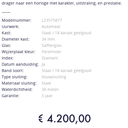
drager naar een horloge met karakter, uitstraling, en prestatie.
Modelnummer:
L23575877
Uurwerk:
Automaat
Kast:
Staal / 18 karaat geelgoud
Diameter kast:
34 mm
Glas:
Saffierglas
Wijzerplaat kleur:
Parelmoer
Index:
Diamant
Datum aanduiding:
Ja
Band soort:
Staal / 18 karaat geelgoud
Type sluiting:
Vouwsluiting
Materiaal sluiting:
Staal
Waterdichtheid:
30 meter
Garantie:
5 jaar
€ 4.200,00