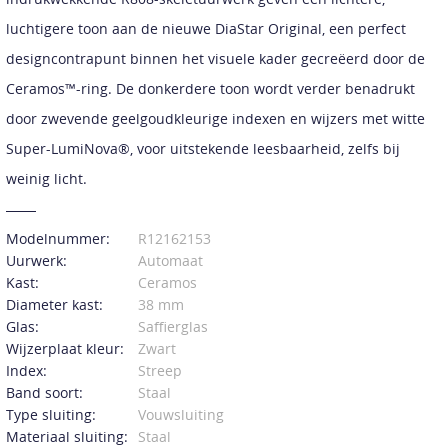
luchtigere toon aan de nieuwe DiaStar Original, een perfect
designcontrapunt binnen het visuele kader gecreëerd door de
Ceramos™-ring. De donkerdere toon wordt verder benadrukt
door zwevende geelgoudkleurige indexen en wijzers met witte
Super-LumiNova®, voor uitstekende leesbaarheid, zelfs bij
weinig licht.
Modelnummer:
R12162153
Uurwerk:
Automaat
Kast:
Ceramos
Diameter kast:
38 mm
Glas:
Saffierglas
Wijzerplaat kleur:
Zwart
Index:
Streep
Band soort:
Staal
Type sluiting:
Vouwsluiting
Materiaal sluiting:
Staal