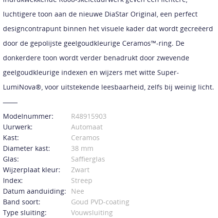
luchtigere toon aan de nieuwe DiaStar Original, een perfect
designcontrapunt binnen het visuele kader dat wordt gecreëerd
door de gepolijste geelgoudkleurige Ceramos™-ring. De
donkerdere toon wordt verder benadrukt door zwevende
geelgoudkleurige indexen en wijzers met witte Super-
LumiNova®, voor uitstekende leesbaarheid, zelfs bij weinig licht.
Modelnummer:
R48915903
Uurwerk:
Automaat
Kast:
Ceramos
Diameter kast:
38 mm
Glas:
Saffierglas
Wijzerplaat kleur:
Zwart
Index:
Streep
Datum aanduiding:
Nee
Band soort:
Goud PVD-coating
Type sluiting:
Vouwsluiting