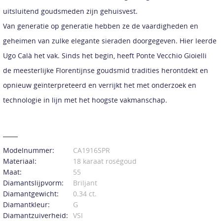
uitsluitend goudsmeden zijn gehuisvest.
Van generatie op generatie hebben ze de vaardigheden en
geheimen van zulke elegante sieraden doorgegeven. Hier leerde
Ugo Calà het vak. Sinds het begin, heeft Ponte Vecchio Gioielli
de meesterlijke Florentijnse goudsmid tradities herontdekt en
opnieuw geïnterpreteerd en verrijkt het met onderzoek en
technologie in lijn met het hoogste vakmanschap.
Modelnummer:
CA1916SPR
Materiaal:
18 karaat roségoud
Maat:
55
Diamantslijpvorm:
Briljant
Diamantgewicht:
0.34 ct.
Diamantkleur:
G
Diamantzuiverheid:
VSI