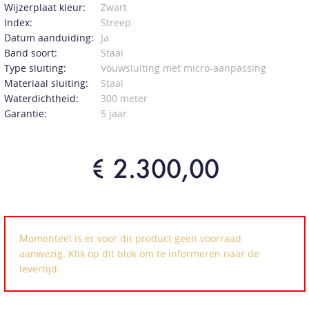
Wijzerplaat kleur:
Zwart
Index:
Streep
Datum aanduiding:
Ja
Band soort:
Staal
Type sluiting:
Vouwsluiting met micro-aanpassing
Materiaal sluiting:
Staal
Waterdichtheid:
300 meter
Garantie:
5 jaar
€ 2.300,00
Momenteel is er voor dit product geen voorraad
aanwezig. Klik op dit blok om te informeren naar de
levertijd.