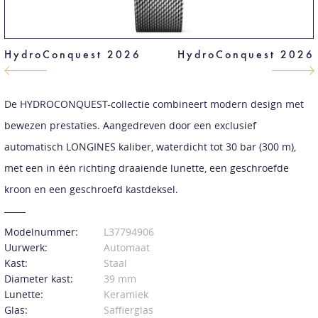
HydroConquest 2026
HydroConquest 2026
De HYDROCONQUEST-collectie combineert modern design met
bewezen prestaties. Aangedreven door een exclusief
automatisch LONGINES kaliber, waterdicht tot 30 bar (300 m),
met een in één richting draaiende lunette, een geschroefde
kroon en een geschroefd kastdeksel.
Modelnummer:
L37794906
Uurwerk:
Automaat
Kast:
Staal
Diameter kast:
39 mm
Lunette:
Keramiek
Glas:
Saffierglas