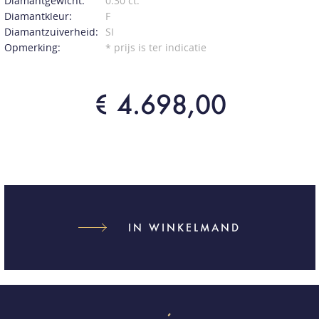
Diamantgewicht:
0.30 ct.
Diamantkleur:
F
Diamantzuiverheid:
SI
Opmerking:
* prijs is ter indicatie
€ 4.698,00
IN WINKELMAND