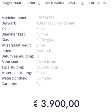
drager naar een horloge met karakter, uitstraling, en prestatie.
Modelnummer:
L26734783
Uurwerk:
Automaat chronograaf
Kast:
Staal
Diameter kast:
40 mm
Glas:
Saffierglas
Wijzerplaat kleur:
Zilver
Index:
Arabisch
Datum aanduiding:
Ja
Band soort:
Croco bruin
Type sluiting:
Vouwsluiting
Materiaal sluiting:
Staal
Waterdichtheid:
30 meter
Garantie:
5 jaar
€ 3.900,00