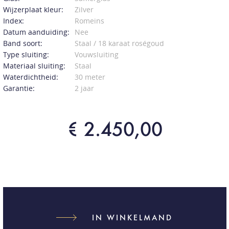
Wijzerplaat kleur:
Zilver
Index:
Romeins
Datum aanduiding:
Nee
Band soort:
Staal / 18 karaat roségoud
Type sluiting:
Vouwsluiting
Materiaal sluiting:
Staal
Waterdichtheid:
30 meter
Garantie:
2 jaar
€ 2.450,00
IN WINKELMAND