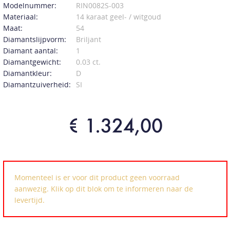
Modelnummer:
RIN0082S-003
Materiaal:
14 karaat geel- / witgoud
Maat:
54
Diamantslijpvorm:
Briljant
Diamant aantal:
1
Diamantgewicht:
0.03 ct.
Diamantkleur:
D
Diamantzuiverheid:
SI
€ 1.324,00
Momenteel is er voor dit product geen voorraad
aanwezig. Klik op dit blok om te informeren naar de
levertijd.