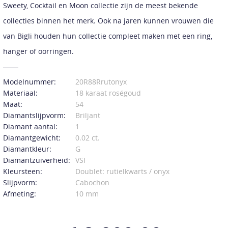
Sweety, Cocktail en Moon collectie zijn de meest bekende
collecties binnen het merk. Ook na jaren kunnen vrouwen die
van Bigli houden hun collectie compleet maken met een ring,
hanger of oorringen.
Modelnummer:
20R88Rrutonyx
Materiaal:
18 karaat roségoud
Maat:
54
Diamantslijpvorm:
Briljant
Diamant aantal:
1
Diamantgewicht:
0.02 ct.
Diamantkleur:
G
Diamantzuiverheid:
VSI
Kleursteen:
Doublet: rutielkwarts / onyx
Slijpvorm:
Cabochon
Afmeting:
10 mm