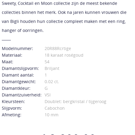
Sweety, Cocktail en Moon collectie zijn de meest bekende
collecties binnen het merk. Ook na jaren kunnen vrouwen die
van Bigli houden hun collectie compleet maken met een ring,
hanger of oorringen.
Modelnummer:
20R88Rcrtige
Materiaal:
18 karaat roségoud
Maat:
54
Diamantslijpvorm:
Briljant
Diamant aantal:
1
Diamantgewicht:
0.02 ct.
Diamantkleur:
G
Diamantzuiverheid:
VSI
Kleursteen:
Doublet: bergkristal / tijgeroog
Slijpvorm:
Cabochon
Afmeting:
10 mm