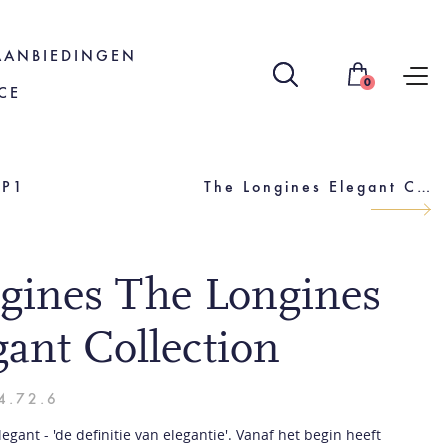
AANBIEDINGEN
0
CE
8P1
The Longines Elegant Collection
gines The Longines
gant Collection
4.72.6
egant - 'de definitie van elegantie'. Vanaf het begin heeft