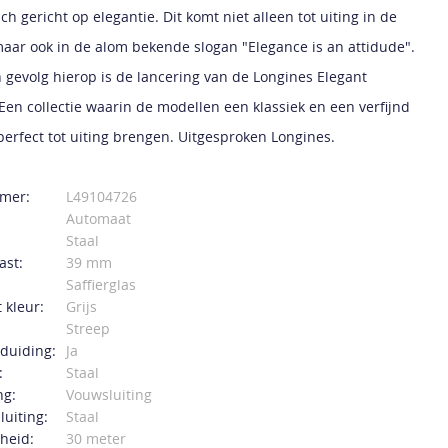
ch gericht op elegantie. Dit komt niet alleen tot uiting in de
maar ook in de alom bekende slogan "Elegance is an attidude".
h gevolg hierop is de lancering van de Longines Elegant
 Een collectie waarin de modellen een klassiek en een verfijnd
 perfect tot uiting brengen. Uitgesproken Longines.
mer:
L49104726
Automaat
Staal
ast:
39 mm
Saffierglas
 kleur:
Grijs
Streep
duiding:
Ja
:
Staal
ng:
Vouwsluiting
luiting:
Staal
heid:
30 meter