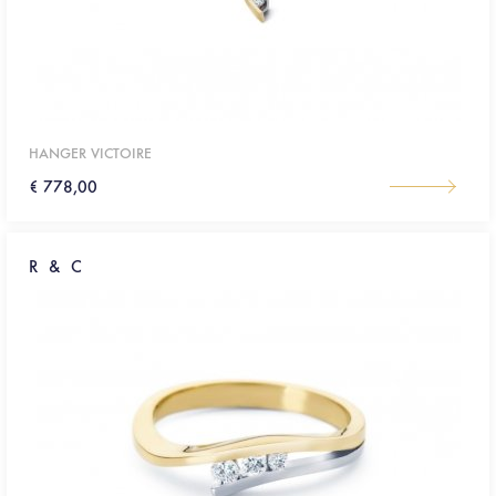
HANGER VICTOIRE
€ 778,00
R & C