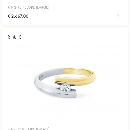
RING PENELOPE (LARGE)
€ 2.667,00
R & C
RING PENELOPE (SMALL)