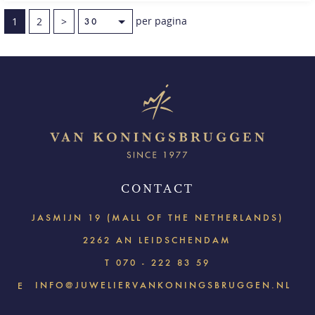
per pagina
1
2
>
CONTACT
JASMIJN 19 (MALL OF THE NETHERLANDS)
2262 AN LEIDSCHENDAM
T
070 - 222 83 59
INFO@JUWELIERVANKONINGSBRUGGEN.NL
E