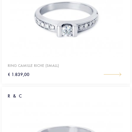
RING CAMILLE RICHE (SMALL)
€ 1.839,00
R & C