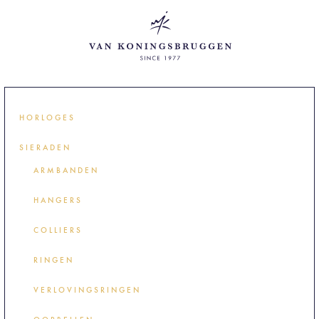
HORLOGES
SIERADEN
ARMBANDEN
HANGERS
COLLIERS
RINGEN
VERLOVINGSRINGEN