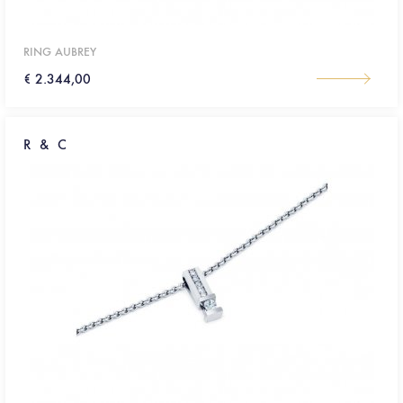
RING AUBREY
€ 2.344,00
R & C