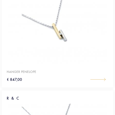
HANGER PENELOPE
€ 847,00
R & C