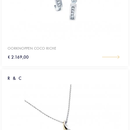
OORKNOPPEN COCO RICHE
€ 2.169,00
R & C