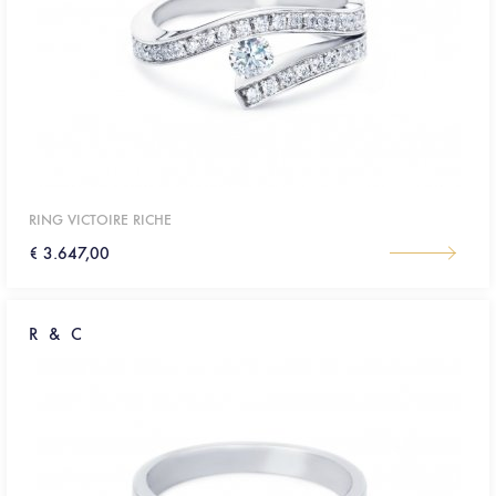
RING VICTOIRE RICHE
€ 3.647,00
R & C